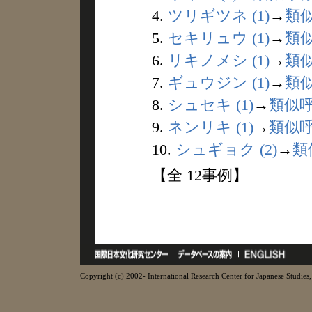
4.
ツリギツネ (1)
→
類
5.
セキリュウ (1)
→
類
6.
リキノメシ (1)
→
類
7.
ギュウジン (1)
→
類
8.
シュセキ (1)
→
類似
9.
ネンリキ (1)
→
類似
10.
シュギョク (2)
→
類
【全 12事例】
Copyright (c) 2002- International Research Center for Japanese Studies, 