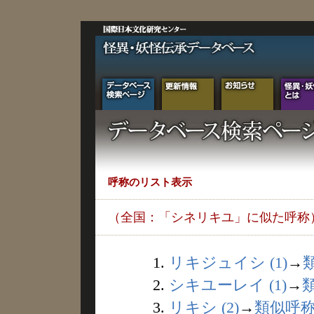
呼称のリスト表示
（全国：「シネリキユ」に似た呼称
1.
リキジュイシ (1)
→
2.
シキユーレイ (1)
→
3.
リキシ (2)
→
類似呼