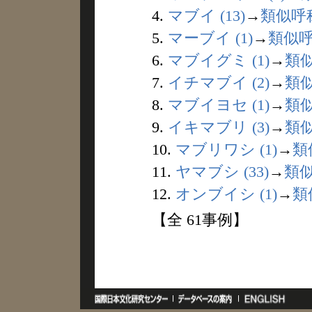
4.
マブイ (13)
→
類似呼
5.
マーブイ (1)
→
類似
6.
マブイグミ (1)
→
類
7.
イチマブイ (2)
→
類
8.
マブイヨセ (1)
→
類
9.
イキマブリ (3)
→
類
10.
マブリワシ (1)
→
類
11.
ヤマブシ (33)
→
類
12.
オンブイシ (1)
→
類
【全 61事例】