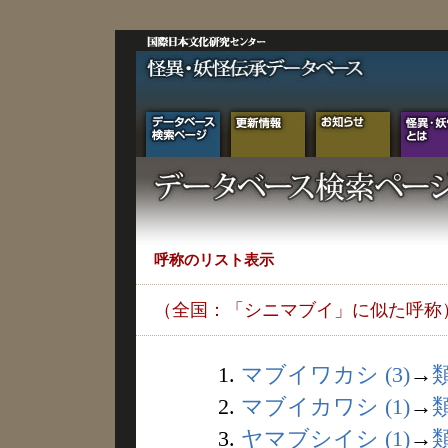
呼称のリスト表示
（全国：「シニマブイ」に似た呼称
1.
マブイワカシ (3)
→
2.
マブイカワシ (1)
→
3.
ヤマブシイシ (1)
→