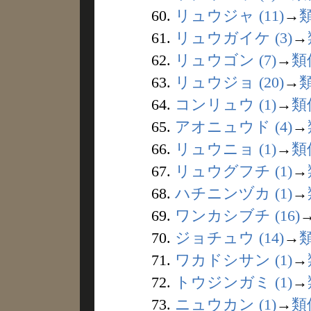
60.
リュウジャ (11)
→
61.
リュウガイケ (3)
→
62.
リュウゴン (7)
→
類
63.
リュウジョ (20)
→
64.
コンリュウ (1)
→
類
65.
アオニュウド (4)
→
66.
リュウニョ (1)
→
類
67.
リュウグフチ (1)
→
68.
ハチニンヅカ (1)
→
69.
ワンカシブチ (16)
70.
ジョチュウ (14)
→
71.
ワカドシサン (1)
→
72.
トウジンガミ (1)
→
73.
ニュウカン (1)
→
類