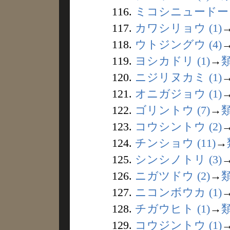
116.
ミコシニュードー (
117.
カワシリョウ (1)
118.
ウトジングウ (4)
119.
ヨシカドリ (1)
→
120.
ニジリヌカミ (1)
121.
オニガジョウ (1)
122.
ゴリントウ (7)
→
123.
コウシントウ (2)
124.
チンショウ (11)
→
125.
シンシノトリ (3)
126.
ニガツドウ (2)
→
127.
ニコンボウカ (1)
128.
チガウヒト (1)
→
129.
コウジントウ (1)