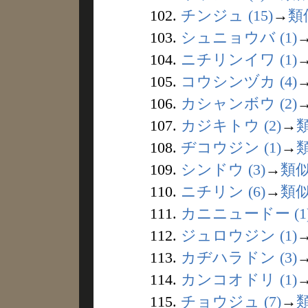
102.
チンジュ (15)
→
類
103.
シュニョウバ (1)
104.
ニチリンイワ (1)
105.
コウシンヅカ (4)
106.
カシャンボウ (2)
107.
カジキトウ (2)
→
108.
ヂコウジン (1)
→
109.
シンドウ (3)
→
類
110.
ニチリン (6)
→
類
111.
カニニュードー (1
112.
ジュロウジン (1)
113.
カヂハラドン (3)
114.
カンコオドリ (1)
115.
チョウジュ (7)
→