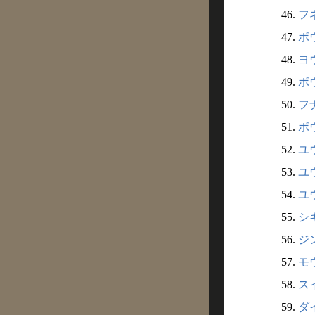
46.
フネ
47.
ボウ
48.
ヨウ
49.
ボ
50.
フナ
51.
ボウ
52.
ユウ
53.
ユウ
54.
ユウ
55.
シキ
56.
ジン
57.
モウ
58.
スイ
59.
ダイ