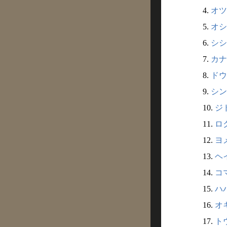
4.
オツ
5.
オシ
6.
シシ
7.
カナ
8.
ドウ
9.
シン
10.
ジ
11.
ロ
12.
ヨ
13.
ヘ
14.
コ
15.
ハ
16.
オ
17.
ト