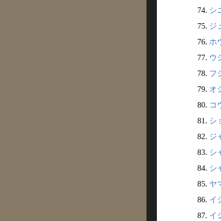
74.
シニ
75.
ジュ
76.
ホウ
77.
ウシ
78.
フジ
79.
オジ
80.
コウ
81.
ショ
82.
ジャ
83.
シャ
84.
シャ
85.
ヤマ
86.
イシ
87.
イシ