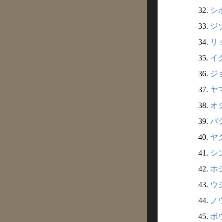
32.
シボ
33.
ジ
34.
リ
35.
イ
36.
ジ
37.
ヤ
38.
オ
39.
バ
40.
ヤ
41.
シ
42.
ホ
43.
ウ
44.
ノ
45.
ボウ