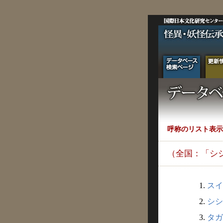
呼称のリスト表示
（全国：「シ
1.
スイ
2.
シシ
3.
タガ