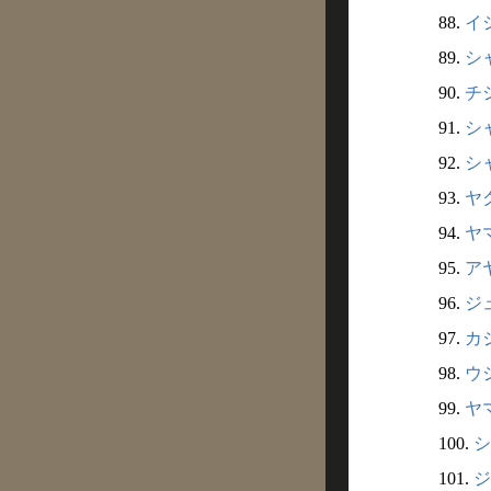
88.
イシ
89.
シャ
90.
チシ
91.
シャ
92.
シャ
93.
ヤク
94.
ヤマ
95.
アヤ
96.
ジュ
97.
カジ
98.
ウシ
99.
ヤマ
100.
シ
101.
ジ