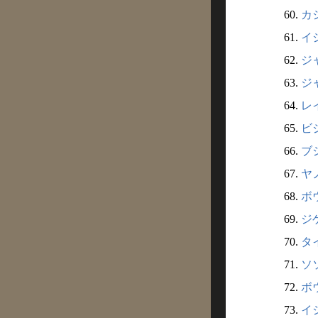
60.
カシ
61.
イシ
62.
ジャ
63.
ジャ
64.
レイ
65.
ビジ
66.
ブシ
67.
ヤノ
68.
ボウ
69.
ジゲ
70.
タイ
71.
ソソ
72.
ボウ
73.
イシ