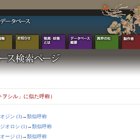
キヲシル」に似た呼称）
オジン (3)
→
類似呼称
ジオロシ (1)
→
類似呼称
オージ (1)
→
類似呼称