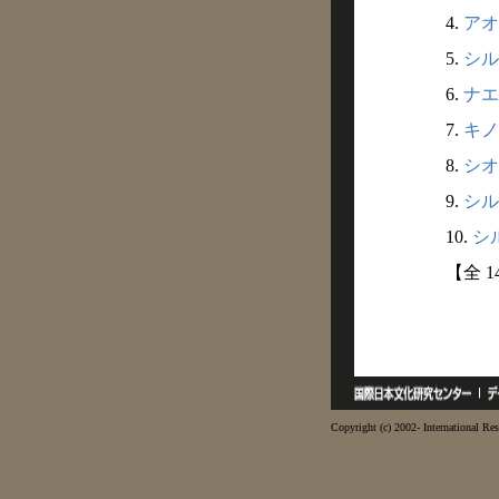
4.
アオ
5.
シル
6.
ナエ
7.
キノ
8.
シオ
9.
シル
10.
シル
【全 
Copyright (c) 2002- International Res