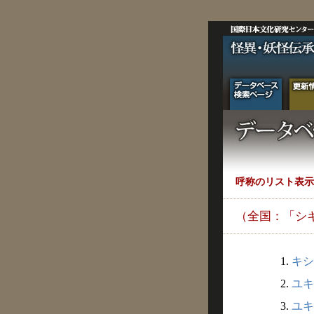
呼称のリスト表示
（全国：「シ
1.
キシ
2.
ユキ
3.
ユキ