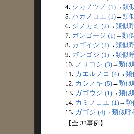
4.
シカノツノ (1)
→
類
5.
ハカノコエ (1)
→
類
6.
ジノカミ (2)
→
類似
7.
ガンゴージ (1)
→
類
8.
カゴイシ (4)
→
類似
9.
ガンゴジ (1)
→
類似
10.
ノリコシ (3)
→
類似
11.
カエルノコ (4)
→
類
12.
カシノキ (5)
→
類似
13.
ガゴウジ (1)
→
類似
14.
カミノコエ (1)
→
類
15.
ガゴジ (4)
→
類似呼
【全 33事例】