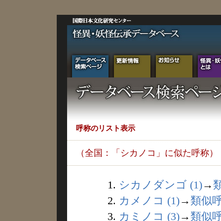
呼称のリスト表示
（全国：「シカノコ」に似た呼称）
1.
シカノダンゴ (1)
→
2.
カメノコ (1)
→
類似
3.
カミノコ (3)
→
類似