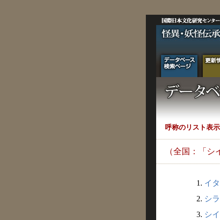
呼称のリスト表示
（全国：「シ
1.
イタ
2.
シラ
3.
シイ