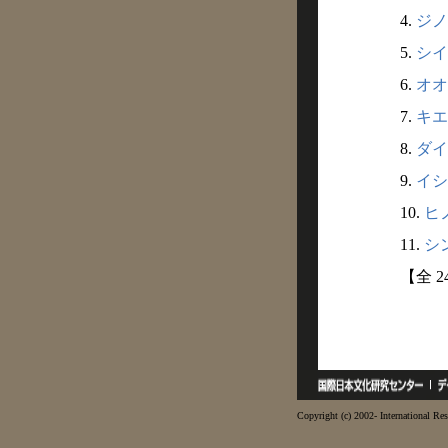
4.
ジノ
5.
シイ
6.
オオ
7.
キエ
8.
ダイ
9.
イシ
10.
ヒノ
11.
シン
【全 
Copyright (c) 2002- International Res