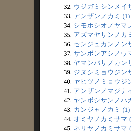
32.
ウジガミシンメイサマ
33.
アンザンノカミ (1)
34.
シモホシオノヤマノカ
35.
アズマヤサンノカミ 
36.
センジュカンノンサマ
37.
サンボンアシノウマ 
38.
ヤマンバサノカンザシ
39.
ジヌシミョウジンサマ
40.
ヤヒツノミョウジンサ
41.
アンザンノマジナイ 
42.
ヤンボシサンノハカ 
43.
カンジャノカミ (1)
44.
オミヤノカミサマ (
45.
ネリヤノカミサマ (