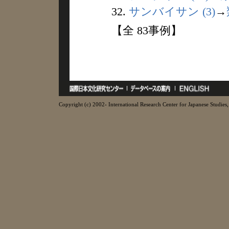
32.
サンバイサン (3)
→
【全 83事例】
Copyright (c) 2002- International Research Center for Japanese Studies, 