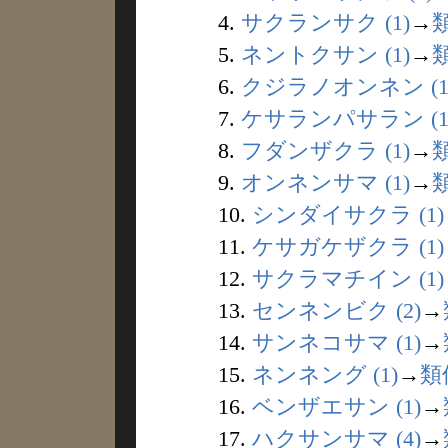
4.
サクランサク (1)
→
5.
ネントクサン (1)
→
6.
クジラノオンネン (1
7.
ケサランパサラン (1
8.
フダンザクラ (1)
→
9.
オンネンサマ (1)
→
10.
シンダイサクラ (1)
11.
ケサガケザクラ (1)
12.
サクラマチイン (1)
13.
センネンビク (2)
→
14.
サンネコサマ (1)
→
15.
ネンネング (1)
→
類
16.
ベンザエサン (1)
→
17.
ハクサンサマ (4)
→