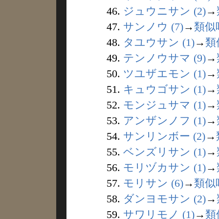
46.
ジュウニサン (2)
→
47.
サンノウ (7)
→
類似
48.
タユウサン (1)
→
類
49.
テンノウサマ (9)
→
50.
ツユザエモン (1)
→
51.
キュウゴサン (1)
→
52.
モンジュサマ (1)
→
53.
アンザンノフ (1)
→
54.
サンリンボー (2)
→
55.
ベンズリサン (1)
→
56.
モリヅカサン (1)
→
57.
モリサン (6)
→
類似
58.
ダンヨモサン (2)
→
59.
サワリモノ (1)
→
類