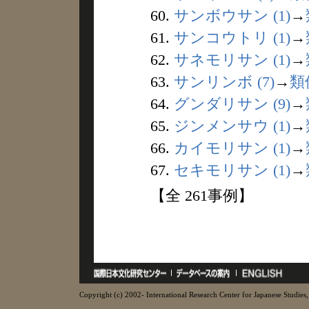
60.
サンボウサン (1)
→
61.
サンコウトリ (1)
→
62.
サネモリサン (1)
→
63.
サンリンボ (7)
→
類
64.
グンダリサン (9)
→
65.
ジンメンサウ (1)
→
66.
カイモリサン (1)
→
67.
セキモリサン (1)
→
【全 261事例】
Copyright (c) 2002- International Research Center for Japanese Studies, 