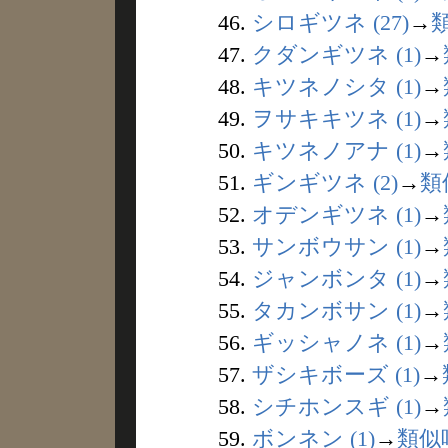
46.
シロギツネ (27)
→
47.
クダンギツネ (1)
→
48.
キツネノシタ (1)
→
49.
ヲサキキツネ (1)
→
50.
キツネノアナ (1)
→
51.
ギンギツネ (2)
→
類
52.
オデンギツネ (1)
→
53.
サンボウサン (1)
→
54.
ジャンボンタ (1)
→
55.
タカンボサン (1)
→
56.
ギッシャノネ (1)
→
57.
ザシキボーズ (1)
→
58.
シチホンスギ (1)
→
59.
ボンネン (1)
→
類似