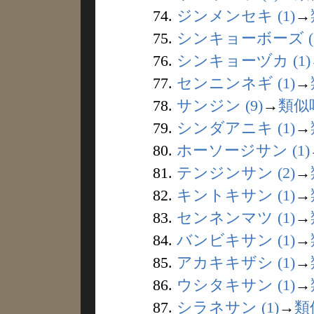
74.
ジンメンセキ (1)
→
75.
シンキョーボーズ (1
76.
シンキョーヅカ (1)
77.
センニンネギ (1)
→
78.
サンジン (9)
→
類似
79.
シンダアニキ (1)
→
80.
ホーソージサン (1)
81.
テンジンサン (2)
→
82.
キントキサン (1)
→
83.
センネンマツ (1)
→
84.
バンビキサン (1)
→
85.
アカキキザシ (1)
→
86.
ウシタキサン (1)
→
87.
シラネサン (1)
→
類