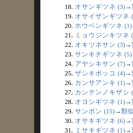
18.
オサンギツネ (3)
→
19.
オサイザンギツネ (
20.
ホウベンギツネ (1)
21.
ミョウジンキツネ (
22.
オキツネサン (3)
→
23.
サンキチギツネ (5)
24.
アヤシキサン (7)
→
25.
ザシキボッコ (4)
→
26.
カンサアンキ (1)
→
27.
カンテンノキザシ (
28.
オヨシギツネ (1)
→
29.
サンボン (15)
→
類
30.
オサキギツネ (6)
→
31.
ミサキギツネ (1)
→