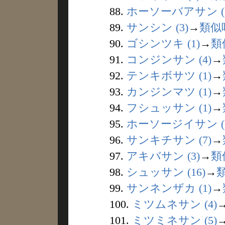
88.
ホーソーバアサン (1
89.
サンシン (3)
→
類似
90.
ゴシンツキ (1)
→
類
91.
コンジンサン (4)
→
92.
テンキボサツ (1)
→
93.
カンジンマツ (1)
→
94.
フシュッサン (1)
→
95.
ホーソージイサン (1
96.
サンキチサン (7)
→
97.
アキバサン (3)
→
類
98.
シュッサン (16)
→
99.
サンネンザカ (1)
→
100.
ミツムネサン (4)
101.
ミツミネサン (5)