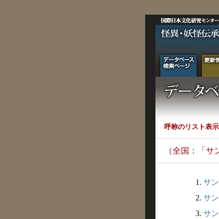
呼称のリスト表示
（全国：「サ
1.
サン
2.
サン
3.
サン