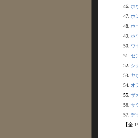
46.
ホウ
47.
ホン
48.
ホー
49.
ホウ
50.
ウサ
51.
セ
52.
シ
53.
ヤボ
54.
オ
55.
ザオ
56.
サツ
57.
ヂザ
【全 1