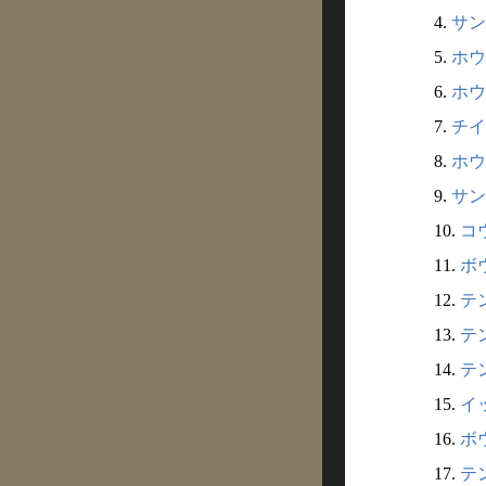
4.
サン
5.
ホウ
6.
ホウ
7.
チイ
8.
ホウ
9.
サンポ
10.
コウ
11.
ボウ
12.
テン
13.
テン
14.
テン
15.
イッ
16.
ボウ
17.
テン