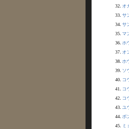
32.
オカ
33.
サン
34.
サン
35.
マン
36.
ホウ
37.
オン
38.
ホウ
39.
ソウ
40.
コウ
41.
コウ
42.
コウ
43.
ユウ
44.
ボン
45.
ミ