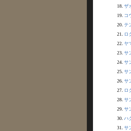
18.
ザオ
19.
コウ
20.
テン
21.
ロク
22.
ヤマ
23.
サン
24.
サン
25.
サン
26.
サン
27.
ロク
28.
サン
29.
サン
30.
ハク
31.
サン