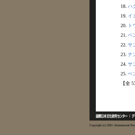
18.
ハク
19.
イエ
20.
トウ
21.
ベン
22.
サン
23.
ナン
24.
サン
25.
ベン
【全 
Copyright (c) 2002- International Res