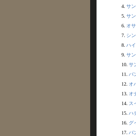
4.
サン
5.
サン
6.
オサ
7.
シン
8.
ハイ
9.
サン
10.
サン
11.
バン
12.
オバ
13.
オ
14.
スイ
15.
ハチ
16.
グイ
17.
バン