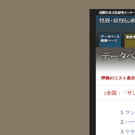
呼称のリスト表示
（全国：「サ
1.
サン
2.
ハー
3.
ケサ