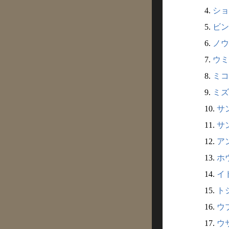
4.
ショ
5.
ビン
6.
ノウ
7.
ウミ
8.
ミコ
9.
ミズ
10.
サン
11.
サ
12.
ア
13.
ホ
14.
イ
15.
ト
16.
ウブ
17.
ウ