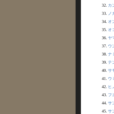
32.
カ
33.
ノガ
34.
オ
35.
オ
36.
ヤマ
37.
ウン
38.
ナ
39.
テ
40.
サ
41.
ウミ
42.
ヒノ
43.
フ
44.
サン
45.
サン