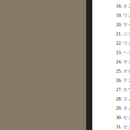
18.
オ
19.
ウ
20.
サ
21.
ジ
22.
ウジ
23.
ヘ
24.
サ
25.
オ
26.
テ
27.
ホ
28.
ヌ
29.
タノ
30.
セ
31.
セ