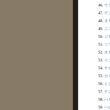
46.
ウミ
47.
テン
48.
タカ
49.
ニコ
50.
ジガ
51.
ソラ
52.
オガ
53.
イシ
54.
チチ
55.
カミ
56.
トシ
57.
テン
58.
ハガ
59.
ヘビ