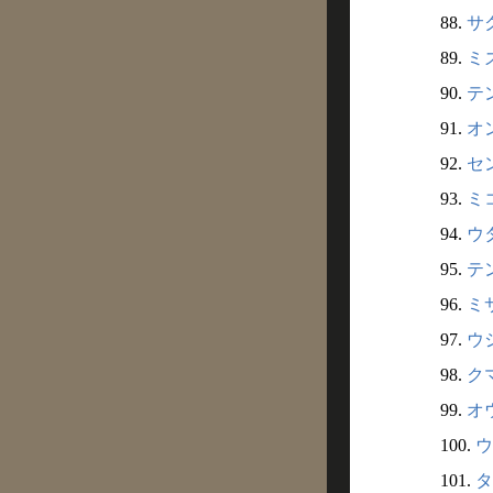
88.
サク
89.
ミズ
90.
テン
91.
オン
92.
セン
93.
ミコ
94.
ウタ
95.
テン
96.
ミサ
97.
ウシ
98.
クマ
99.
オウ
100.
ウ
101.
タ