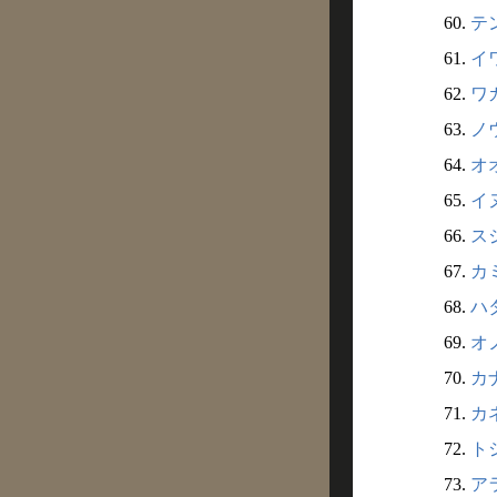
60.
テン
61.
イワ
62.
ワカ
63.
ノウ
64.
オオ
65.
イヌ
66.
スジ
67.
カミ
68.
ハタ
69.
オノ
70.
カナ
71.
カネ
72.
トシ
73.
アラ