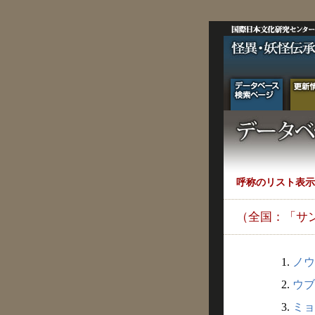
呼称のリスト表示
（全国：「サ
1.
ノウ
2.
ウブ
3.
ミョ