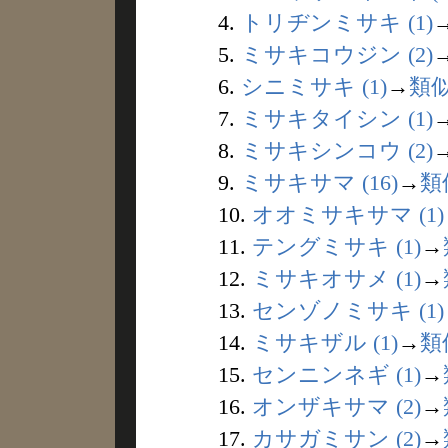
4.
トリヂンミサキ (1)
5.
ミサキコウジン (2)
6.
シニミサキ (1)
→
類
7.
ミサキタイシン (1)
8.
ミサキシンコウ (2)
9.
ミサキサマ (16)
→
類
10.
オオミサキサマ (1)
11.
テングミサキ (1)
→
12.
ミサキオサメ (1)
→
13.
センゾノミサキ (1)
14.
ミサキザル (1)
→
類
15.
センニンネギ (1)
→
16.
オンザキサマ (2)
→
17.
カサガミサン (2)
→