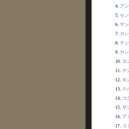
4.
アン
5.
セン
6.
サン
7.
カン
8.
テン
9.
カン
10.
カン
11.
テン
12.
ホン
13.
クル
14.
コク
15.
サン
16.
アミ
17.
コミ