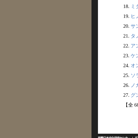
18.
ミタ
19.
ヒノ
20.
サン
21.
タノ
22.
アン
23.
ケン
24.
オン
25.
ソラ
26.
ノガ
27.
グン
【全 