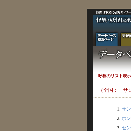
呼称のリスト表示
（全国：「サ
1.
サン
2.
ホン
3.
セン