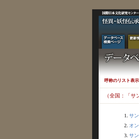
呼称のリスト表示
（全国：「サ
1.
サン
2.
オン
3.
サンキ