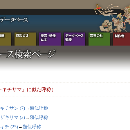
ンキチサマ」に似た呼称）
キチサン (7)
→
類似呼称
ザキサマ (2)
→
類似呼称
チ (25)
→
類似呼称