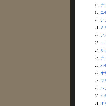
18.
ヂシ
19.
ニチ
20.
シチ
21.
ミサ
22.
アカ
23.
エキ
24.
サカ
25.
チン
26.
ハチ
27.
オサ
28.
ウサ
29.
ハチ
30.
ミサ
31.
オサ