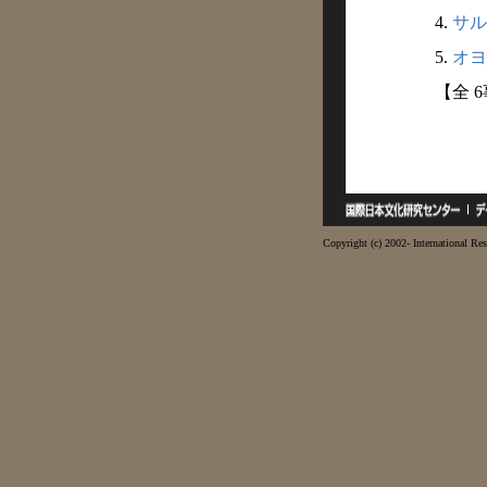
4.
サル
5.
オヨ
【全 
Copyright (c) 2002- International Res