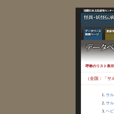
呼称のリスト表示
（全国：「サ
1.
サル
2.
サル
3.
ヘビ