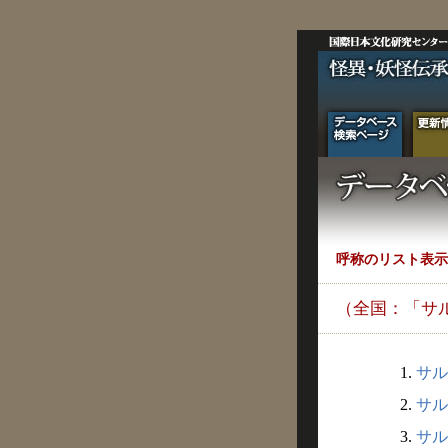
呼称のリスト表示
（全国：「サ
1.
サル
2.
サル
3.
サル