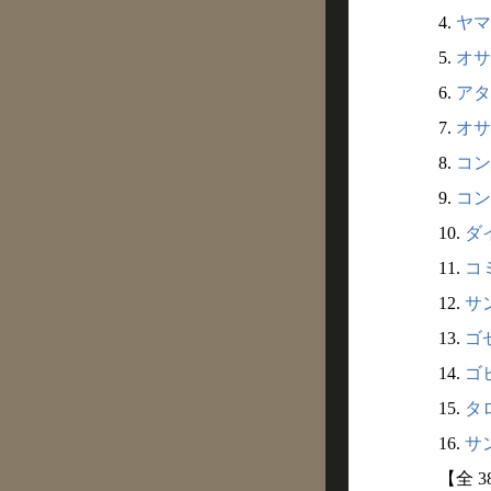
4.
ヤマ
5.
オサ
6.
アタ
7.
オサ
8.
コン
9.
コン
10.
ダイ
11.
コミ
12.
サン
13.
ゴゼ
14.
ゴヒ
15.
タロ
16.
サン
【全 