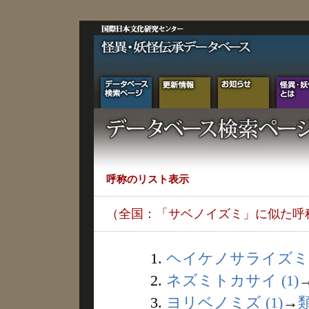
呼称のリスト表示
（全国：「サベノイズミ」に似た呼
1.
ヘイケノサライズミ (
2.
ネズミトカサイ (1)
3.
ヨリベノミズ (1)
→