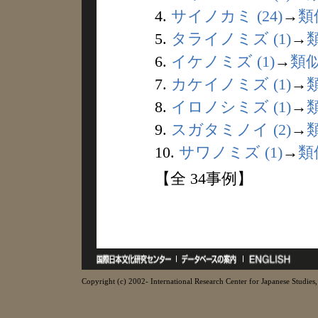
4.
サイノカミ (24)
→
類
5.
タライノミズ (1)
→
6.
イケノミズ (1)
→
類
7.
カケイノミズ (1)
→
8.
イロノシミズ (1)
→
9.
スガタミノイ (2)
→
10.
サワノミズ (1)
→
類
【全 34事例】
Copyright (c) 2002- International Research Center for Japanese Studies, 