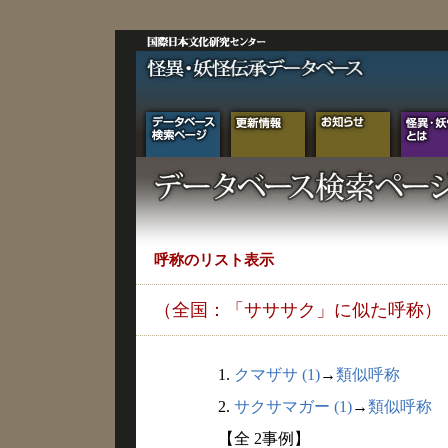
呼称のリスト表示
（全国：「サササク」に似た呼称）
1.
クマザサ (1)
→
類似呼称
2.
サクサマガー (1)
→
類似呼称
【全 2事例】