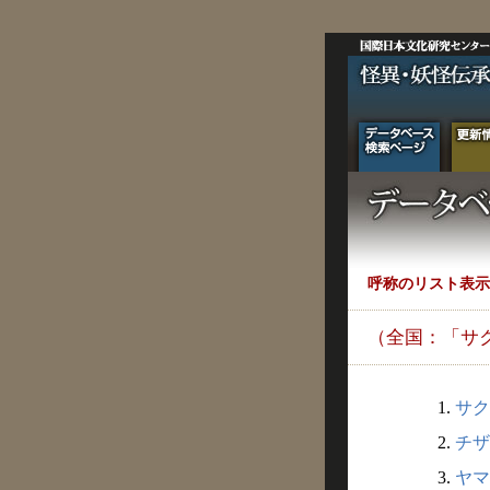
呼称のリスト表示
（全国：「サ
1.
サク
2.
チザ
3.
ヤマ