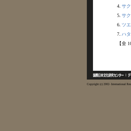
4.
サク
5.
サク
6.
ツエ
7.
ハタ
【全 
Copyright (c) 2002- International Res