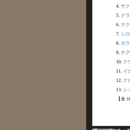
4.
サク
5.
クラ
6.
マク
7.
シロ
8.
カラ
9.
チグ
10.
クケ
11.
イナ
12.
クロ
13.
ショ
【全 