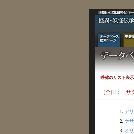
呼称のリスト表示
（全国：「サ
1.
アサ
2.
ケサ
3.
オサ