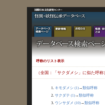
呼称のリスト表示
（全国：「サクダメシ」に似た呼称
1.
キモダメシ (1)
→
類似呼称
2.
サクダテ (1)
→
類似呼称
3.
ウンサダメ (10)
→
類似呼称