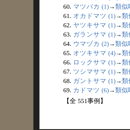
60.
マツバカ (1)
→
類似
61.
オカドマツ (1)
→
類
62.
ヤツキサマ (1)
→
類
63.
ガランサマ (1)
→
類
64.
ウマヅカ (2)
→
類似
65.
オツキサマ (4)
→
類
66.
ロックサマ (1)
→
類
67.
ツシマサマ (1)
→
類
68.
ガントサマ (1)
→
類
69.
カドマツ (6)
→
類似
【全 551事例】