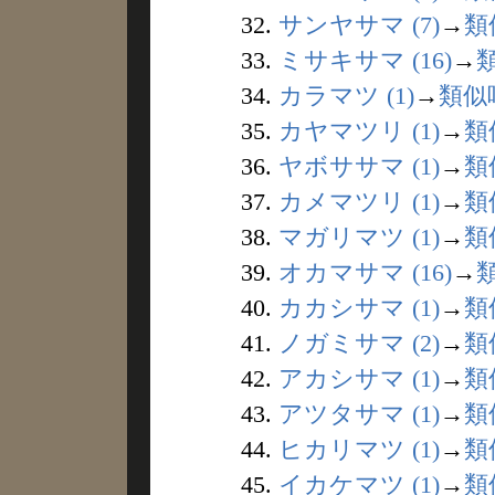
32.
サンヤサマ (7)
→
類
33.
ミサキサマ (16)
→
34.
カラマツ (1)
→
類似
35.
カヤマツリ (1)
→
類
36.
ヤボササマ (1)
→
類
37.
カメマツリ (1)
→
類
38.
マガリマツ (1)
→
類
39.
オカマサマ (16)
→
40.
カカシサマ (1)
→
類
41.
ノガミサマ (2)
→
類
42.
アカシサマ (1)
→
類
43.
アツタサマ (1)
→
類
44.
ヒカリマツ (1)
→
類
45.
イカケマツ (1)
→
類