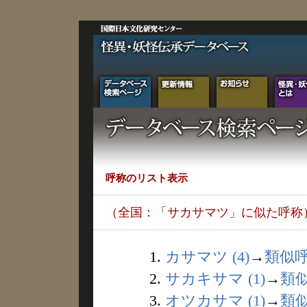
呼称のリスト表示
（全国：「サカサマツ」に似た呼称
1.
カサマツ (4)
→
類似
2.
サカキサマ (1)
→
類
3.
オツカサマ (1)
→
類