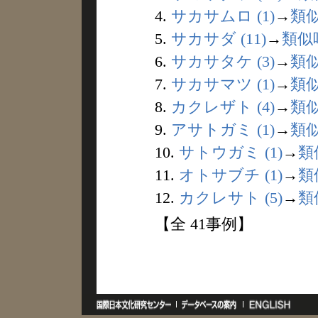
4.
サカサムロ (1)
→
類
5.
サカサダ (11)
→
類似
6.
サカサタケ (3)
→
類
7.
サカサマツ (1)
→
類
8.
カクレザト (4)
→
類
9.
アサトガミ (1)
→
類
10.
サトウガミ (1)
→
類
11.
オトサブチ (1)
→
類
12.
カクレサト (5)
→
類
【全 41事例】