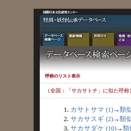
呼称のリスト表示
（全国：「サカサトチ」に似た呼称
1.
カサトサマ (1)
→
類
2.
サカサスギ (2)
→
類
3.
サカサダケ (10)
→
類