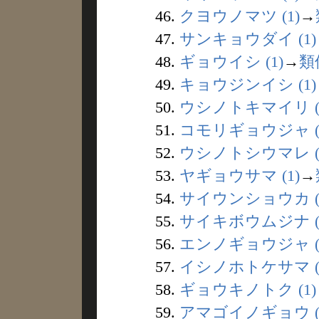
46.
クヨウノマツ (1)
→
47.
サンキョウダイ (1)
48.
ギョウイシ (1)
→
類
49.
キョウジンイシ (1)
50.
ウシノトキマイリ (
51.
コモリギョウジャ (
52.
ウシノトシウマレ (
53.
ヤギョウサマ (1)
→
54.
サイウンショウカ (
55.
サイキボウムジナ (
56.
エンノギョウジャ (1
57.
イシノホトケサマ (
58.
ギョウキノトク (1)
59.
アマゴイノギョウ (