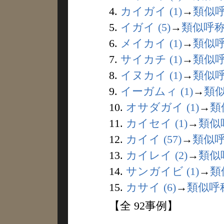
4.
カイガイ (1)
→
類似
5.
イガイ (5)
→
類似呼
6.
メイカイ (1)
→
類似
7.
サイカチ (1)
→
類似
8.
イヌカイ (1)
→
類似
9.
イーガムィ (1)
→
類
10.
オサダガイ (1)
→
類
11.
カイセイ (1)
→
類似
12.
カイイ (57)
→
類似
13.
カイレイ (2)
→
類似
14.
サンガイビ (1)
→
類
15.
カサイ (6)
→
類似呼
【全 92事例】