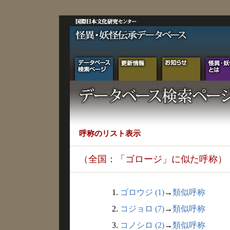
呼称のリスト表示
（全国：「ゴロージ」に似た呼称）
1.
ゴロウジ (1)
→
類似呼称
2.
コジョロ (7)
→
類似呼称
3.
コノシロ (2)
→
類似呼称