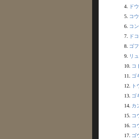
4.
ドウ
5.
コウ
6.
コン
7.
ドコ
8.
ゴフ
9.
リュ
10.
コト
11.
ゴキ
12.
トウ
13.
ゴキ
14.
カン
15.
コウ
16.
コウ
17.
ゴウ