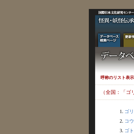
呼称のリスト表示
（全国：「ゴ
1.
ゴリ
2.
コウ
3.
ゴト