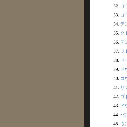
32.
ゴリ
33.
ゴリ
34.
テン
35.
クト
36.
テン
37.
フド
38.
ドゥ
39.
ドウ
40.
コウ
41.
サン
42.
ゴド
43.
ドウ
44.
バン
45.
ウン