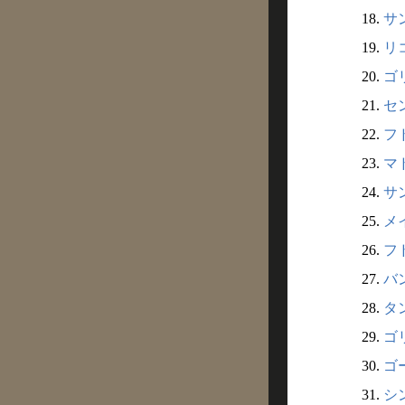
18.
サン
19.
リコ
20.
ゴリ
21.
セン
22.
フド
23.
マド
24.
サン
25.
メイ
26.
フド
27.
バン
28.
タン
29.
ゴリ
30.
ゴー
31.
シン