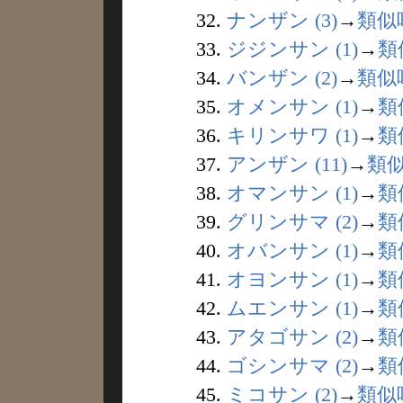
32.
ナンザン (3)
→
類似
33.
ジジンサン (1)
→
類
34.
バンザン (2)
→
類似
35.
オメンサン (1)
→
類
36.
キリンサワ (1)
→
類
37.
アンザン (11)
→
類
38.
オマンサン (1)
→
類
39.
グリンサマ (2)
→
類
40.
オバンサン (1)
→
類
41.
オヨンサン (1)
→
類
42.
ムエンサン (1)
→
類
43.
アタゴサン (2)
→
類
44.
ゴシンサマ (2)
→
類
45.
ミコサン (2)
→
類似