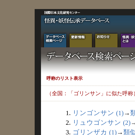
呼称のリスト表示
（全国：「ゴリンサン」に似た呼称
1.
リンゴンサン (1)
→
2.
リュウゴンサン (2)
3.
ゴリンザカ (1)
→
類