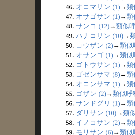
46.
オコマサン (1)
→
類
47.
オサゴサン (1)
→
類
48.
サンコ (12)
→
類似
49.
ハナコサン (10)
→
50.
コウザン (2)
→
類似
51.
オサンゴ (1)
→
類似
52.
ゴトウサン (1)
→
類
53.
ゴゼンサマ (8)
→
類
54.
オコンサマ (1)
→
類
55.
ゴザン (2)
→
類似呼
56.
サンドグリ (1)
→
類
57.
ダリサン (10)
→
類
58.
イノコサン (2)
→
類
59.
モリサン (6)
→
類似