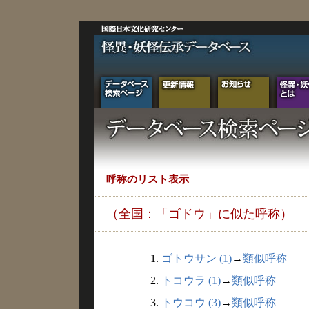
呼称のリスト表示
（全国：「ゴドウ」に似た呼称）
1.
ゴトウサン (1)
→
類似呼称
2.
トコウラ (1)
→
類似呼称
3.
トウコウ (3)
→
類似呼称