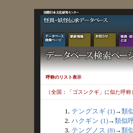
呼称のリスト表示
（全国：「ゴスンクギ」に似た呼称
1.
テングスギ (1)
→
類
2.
ハクギン (1)
→
類似
3.
テングノス (8)
→
類