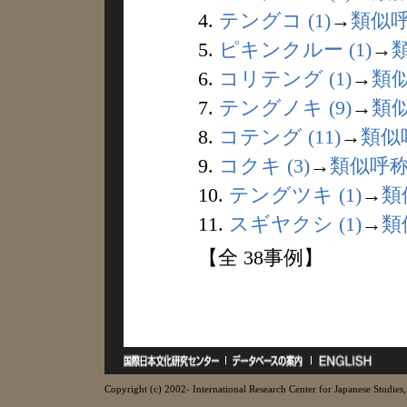
4.
テングコ (1)
→
類似
5.
ピキンクルー (1)
→
6.
コリテング (1)
→
類
7.
テングノキ (9)
→
類
8.
コテング (11)
→
類似
9.
コクキ (3)
→
類似呼
10.
テングツキ (1)
→
類
11.
スギヤクシ (1)
→
類
【全 38事例】
Copyright (c) 2002- International Research Center for Japanese Studies, 