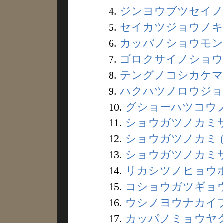
4.
ジンヨウブツセイノル
5.
セイカツジョウノキン
6.
カッパノショウモン (
7.
ゴロクサイノショウニ 
8.
テングノコシカケマツ 
9.
ハクハツノロウジョ (
10.
グショーハツコウノカ
11.
ショウガツノカミサン
12.
ショウガツノカミ (1
13.
ショウガツノカミサマ
14.
リカシツノヒョウホン
15.
コショウガツギョウジ
16.
ウシノヨウナカイブツ
17.
カッパノミョウヤク 