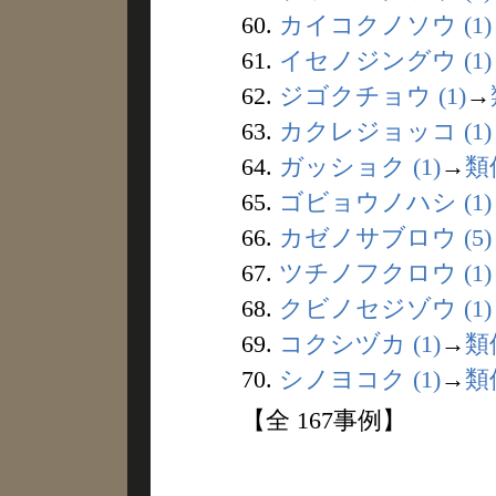
60.
カイコクノソウ (1)
61.
イセノジングウ (1)
62.
ジゴクチョウ (1)
→
63.
カクレジョッコ (1)
64.
ガッショク (1)
→
類
65.
ゴビョウノハシ (1)
66.
カゼノサブロウ (5)
67.
ツチノフクロウ (1)
68.
クビノセジゾウ (1)
69.
コクシヅカ (1)
→
類
70.
シノヨコク (1)
→
類
【全 167事例】