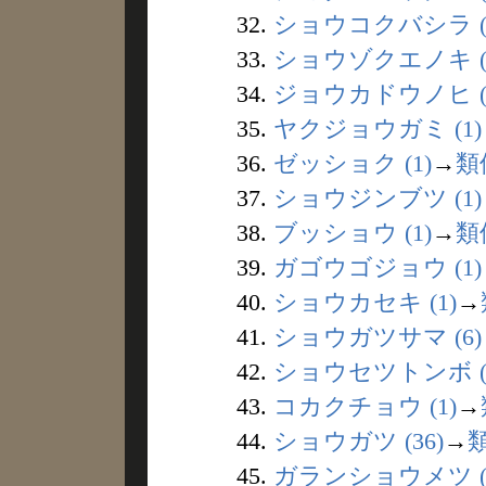
32.
ショウコクバシラ (
33.
ショウゾクエノキ (
34.
ジョウカドウノヒ (
35.
ヤクジョウガミ (1)
36.
ゼッショク (1)
→
類
37.
ショウジンブツ (1)
38.
ブッショウ (1)
→
類
39.
ガゴウゴジョウ (1)
40.
ショウカセキ (1)
→
41.
ショウガツサマ (6)
42.
ショウセツトンボ (
43.
コカクチョウ (1)
→
44.
ショウガツ (36)
→
45.
ガランショウメツ (