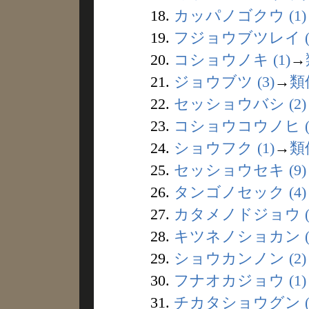
18.
カッパノゴクウ (1)
19.
フジョウブツレイ (
20.
コショウノキ (1)
→
21.
ジョウブツ (3)
→
類
22.
セッショウバシ (2)
23.
コショウコウノヒ (
24.
ショウフク (1)
→
類
25.
セッショウセキ (9)
26.
タンゴノセック (4)
27.
カタメノドジョウ (
28.
キツネノショカン (
29.
ショウカンノン (2)
30.
フナオカジョウ (1)
31.
チカタショウグン (