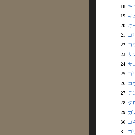
18.
キ
19.
キュ
20.
キヨ
21.
ゴリ
22.
コウ
23.
サン
24.
サコ
25.
ゴリ
26.
コウ
27.
テン
28.
タロ
29.
ガン
30.
ゴキ
31.
ゴリ