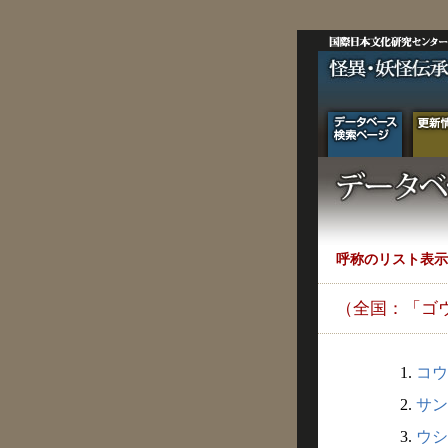
呼称のリスト表示
（全国：「ゴ
1.
コウ
2.
サン
3.
ウシ