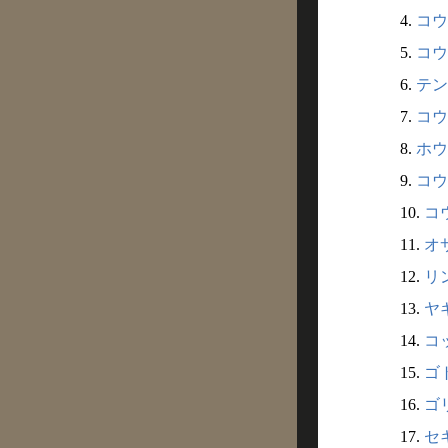
4.
コウ
5.
コウ
6.
テン
7.
コウ
8.
ホウ
9.
コウ
10.
コウ
11.
オ
12.
リン
13.
ヤギ
14.
コッ
15.
ゴト
16.
ゴリ
17.
セキ