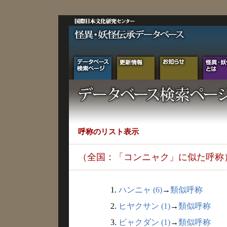
呼称のリスト表示
（全国：「コンニャク」に似た呼称
1.
ハンニャ (6)
→
類似呼称
2.
ヒヤクサン (1)
→
類似呼称
3.
ビャクダン (1)
→
類似呼称