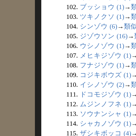
102.
ブッショウ (1)
→
103.
ツキノクソ (1)
→
104.
シンゾウ (6)
→
類
105.
ジゾウソン (16)
→
106.
ウシノゾウ (1)
→
107.
メヒキジゾウ (1)
108.
フナジゾウ (1)
→
109.
コジキボウズ (1)
110.
イシノゾウ (2)
→
111.
ドコモジゾウ (1)
112.
ムジンノフネ (1)
113.
ソウナンシャ (1)
114.
シャカノゾウ (1)
115.
ザシキボッコ (4)