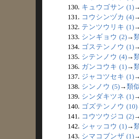
130.
キュウゴサン (1)
131.
コウシンヅカ (4)
132.
テンツウリキ (1)
133.
シンギョウ (2)
→
134.
ゴステンノウ (1)
135.
シテンノウ (4)
→
136.
ガンコウキ (1)
→
137.
ジャコツセキ (1)
138.
シンノウ (5)
→
類
139.
シンダキツネ (1)
140.
ゴズテンノウ (10)
141.
コウツウジコ (2)
142.
シャッコウ (1)
→
143.
シマコブンザ (1)