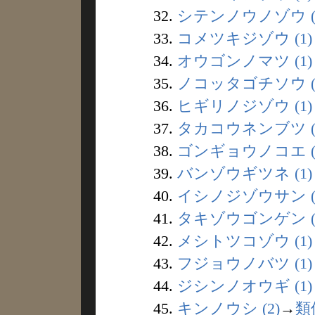
32.
シテンノウノゾウ (
33.
コメツキジゾウ (1)
34.
オウゴンノマツ (1)
35.
ノコッタゴチソウ (
36.
ヒギリノジゾウ (1)
37.
タカコウネンブツ (
38.
ゴンギョウノコエ (
39.
バンゾウギツネ (1)
40.
イシノジゾウサン (
41.
タキゾウゴンゲン (
42.
メシトツコゾウ (1)
43.
フジョウノバツ (1)
44.
ジシンノオウギ (1)
45.
キンノウシ (2)
→
類