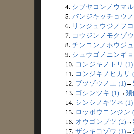
4.
シブヤコンノウマル (
5.
バンジキッチョウノズ 
6.
リンジュウジノフコウ 
7.
コウジンノモクゾウ (
8.
チンコンノホウジュツ 
9.
シュウゴノニンギョウ 
10.
コンジキノトリ (1)
11.
コンジキノヒカリ (
12.
ブツゾウノエ (1)
→
13.
ゴシンツキ (1)
→
類
14.
シンシノキツネ (1)
15.
ロッポウコンジン (
16.
オウゴンブツ (2)
→
17.
ザシキコゾウ (1)
→