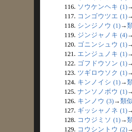
116.
ソウケンヘキ (1)
117.
コンゴウツエ (1)
118.
シンジノウ (1)
→
119.
ジンジャノキ (4)
120.
ゴニンシュウ (1)
121.
エンジュノキ (1)
122.
ゴフドウソン (1)
123.
ツギロウソク (1)
124.
キンノイシ (1)
→
125.
ナンソノボウ (1)
126.
キンノウ (3)
→
類
127.
ギッシャノネ (1)
128.
コウジミソ (1)
→
129.
コウシントウ (2)