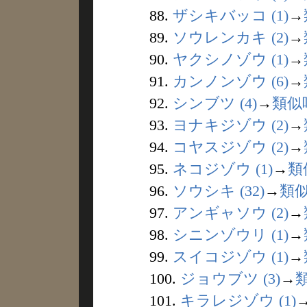
88.
ザシキバッコ (1)
→
89.
ソウレンカキ (2)
→
90.
ヤクシノゾウ (1)
→
91.
カンノンゾウ (6)
→
92.
シンブツ (4)
→
類似
93.
ヨナキジゾウ (2)
→
94.
コヤスジゾウ (2)
→
95.
ネコジゾウ (1)
→
類
96.
ソウシキ (32)
→
類
97.
アンギャソウ (2)
→
98.
シニンゾウリ (1)
→
99.
スイコジゾウ (1)
→
100.
ジョウブツ (3)
→
101.
キラレジゾウ (1)