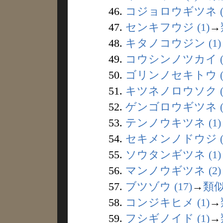
46.
コジョロウギツネ (
47.
センキフウジ (1)
→
48.
キタノコウジン (1)
49.
コウシンノツカイ (
50.
ゴリンノセキトウ (
51.
キツネノロウソク (
52.
ゲンゴロウギツネ (
53.
テンノウキツネ (1)
54.
セキメンノドウジ (
55.
ソウタンギツネ (1)
56.
マンノウギツネ (2)
57.
ブツゾウ (17)
→
類
58.
コンジキヒメ (1)
→
59.
フシギノイド (1)
→