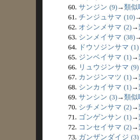
60.
サンジン (9)
→
類似
61.
チンジュサマ (10)
62.
オシンメサマ (2)
→
63.
シンメイサマ (38)
64.
ドウソジンサマ (1)
65.
ジンベイサマ (1)
→
66.
リュウジンサマ (9)
67.
カンジンマツ (1)
→
68.
シンカイサマ (1)
→
69.
サンシン (3)
→
類似
70.
シチメンサマ (2)
→
71.
ゴンゲンサン (1)
→
72.
コンセイサマ (2)
→
73.
ガンザンダイジ (3)