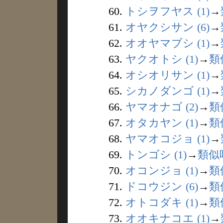
60.
トシヲフヤス (1)
→
61.
オヤクシサン (6)
→
62.
オオヤマブシ (1)
→
63.
ヤクオトシ (1)
→
類
64.
オシオリサン (1)
→
65.
シカノダンゴ (1)
→
66.
ヤマオナゴ (2)
→
類
67.
オタカヤン (1)
→
類
68.
ヤマオコジョ (1)
→
69.
トンゴシ (1)
→
類似
70.
オコンジョ (1)
→
類
71.
ドコウジン (6)
→
類
72.
オトコダキ (1)
→
類
73.
オオキナコエ (1)
→