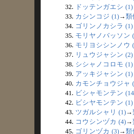
32.
ドッテンガエシ (1)
33.
カシンコジ (1)
→
類
34.
ゴリンノカシラ (1)
35.
モリヤノバッソン (
36.
モリヨシシンノウ (
37.
リュウジャシン (2)
38.
シシャノコロモ (1)
39.
アッキジャシン (1)
40.
カモンチョウジャ (
41.
ビシャモンテン (14
42.
ビシヤモンテン (1)
43.
ツガルシャリ (1)
→
44.
コウシンヅカ (4)
→
45.
ゴリンヅカ (3)
→
類