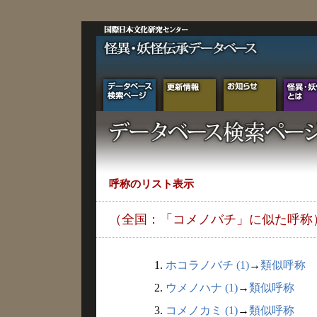
呼称のリスト表示
（全国：「コメノバチ」に似た呼称
1.
ホコラノバチ (1)
→
類似呼称
2.
ウメノハナ (1)
→
類似呼称
3.
コメノカミ (1)
→
類似呼称