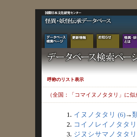
呼称のリスト表示
（全国：「コマイヌノタタリ」に似
1.
イヌノタタリ (6)
→
2.
コイノレイノタタリ (
3.
ジヌシサマノタタリ (