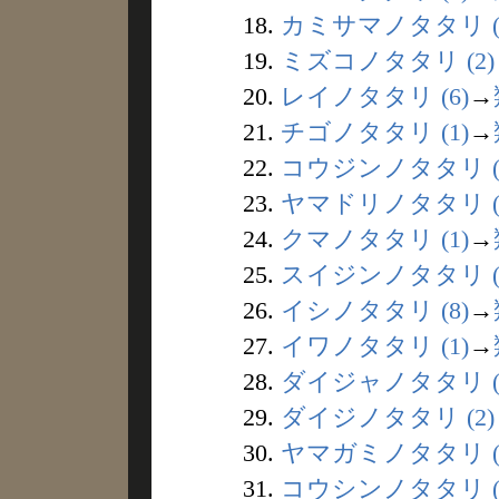
18.
カミサマノタタリ (
19.
ミズコノタタリ (2)
20.
レイノタタリ (6)
→
21.
チゴノタタリ (1)
→
22.
コウジンノタタリ (
23.
ヤマドリノタタリ (
24.
クマノタタリ (1)
→
25.
スイジンノタタリ (
26.
イシノタタリ (8)
→
27.
イワノタタリ (1)
→
28.
ダイジャノタタリ (
29.
ダイジノタタリ (2)
30.
ヤマガミノタタリ (
31.
コウシンノタタリ (