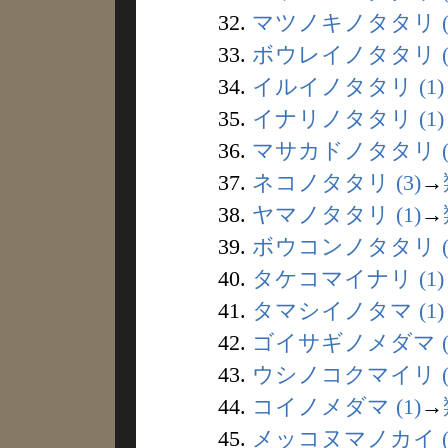
32.
マツノキノタタリ (
33.
ボウレイノタタリ (
34.
イルイノタタリ (1)
35.
イナリノタタリ (1)
36.
マサカドノタタリ (
37.
ネコノタタリ (3)
→
38.
ヤマノタタリ (1)
→
39.
ボウコンノタタリ (
40.
タケコマイナリ (1)
41.
タマシイノタマ (1)
42.
ゴイサギノメダマ (
43.
ウシノコクマイリ (1
44.
コイノメダマ (1)
→
45.
メッコヌマノカイ (