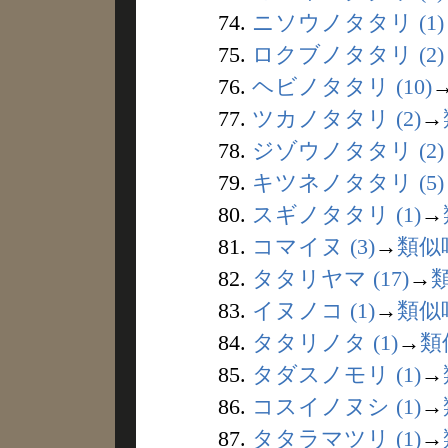
74.
ニソウノタタリ (1)
75.
ロクブノタタリ (2)
76.
ヘビノタタリ (10)
77.
ツカノタタリ (2)
→
78.
ジゾウノタタリ (2)
79.
キツネノタタリ (5)
80.
スギノタタリ (1)
→
81.
コマイヌ (3)
→
類似
82.
タタリヤマ (17)
→
83.
イヌノコ (1)
→
類似
84.
タタリノタ (1)
→
類
85.
タダスノモリ (1)
→
86.
コスイノヌシ (1)
→
87.
タタラマツリ (1)
→