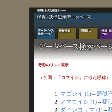
呼称のリスト表示
（全国：「コマイシ」に似た呼称）
1.
マゴジイ (1)
→
類似
2.
アマコイシ (1)
→
類
3.
ダイシコサマ (1)
→