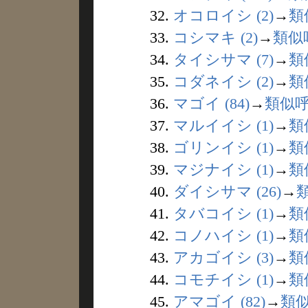
32.
オコロイシ (2)
→
類
33.
コシマキ (2)
→
類似
34.
タイシサマ (7)
→
類
35.
コダネイシ (2)
→
類
36.
マゴイ (84)
→
類似
37.
マルイイシ (1)
→
類
38.
ゴリンイシ (1)
→
類
39.
マジナイシ (1)
→
類
40.
ダイシサマ (26)
→
41.
タバコイシ (1)
→
類
42.
コノハイシ (1)
→
類
43.
アカゴイシ (3)
→
類
44.
コモチイシ (1)
→
類
45.
アマゴイ (82)
→
類