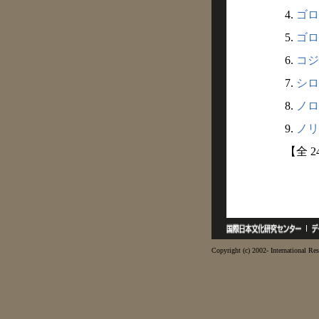
4.
ゴロ
5.
ゴロ
6.
コジ
7.
シロ
8.
ノロ
9.
ノリ
【全 
Copyright (c) 2002- International Res