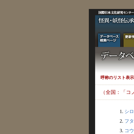
呼称のリスト表示
（全国：「コ
1.
シロ
2.
フタ
3.
コウ