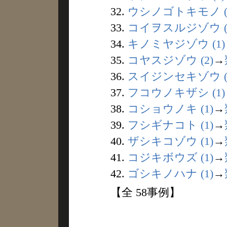
32.
ウシノゴトキモノ (
33.
コイヲスルジゾウ (
34.
キノミヤジゾウ (1)
35.
コヤスジゾウ (2)
→
36.
スイジンセキゾウ (
37.
フコウノキザシ (1)
38.
コショウノキ (1)
→
39.
フシギナコト (1)
→
40.
ザシキコゾウ (1)
→
41.
コジキボウズ (1)
→
42.
ゴシキノハナ (1)
→
【全 58事例】