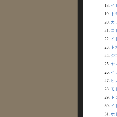
18.
イド
19.
トモ
20.
カミ
21.
コド
22.
イ
23.
ト
24.
ジ
25.
ヤ
26.
イノ
27.
ヒノ
28.
モト
29.
ト
30.
イ
31.
ホト