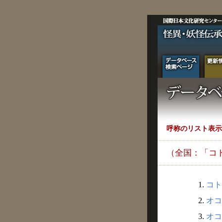
呼称のリスト表示
（全国：「コ
1.
コト
2.
オコ
3.
オコ