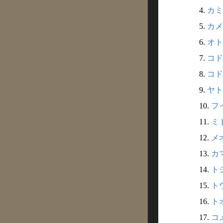
4.
カミ
5.
カメ
6.
オト
7.
コド
8.
コド
9.
ヤト
10.
フイ
11.
ミト
12.
メオ
13.
カマ
14.
トシ
15.
トウ
16.
トオ
17.
コメ