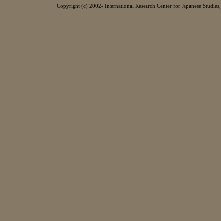
Copyright (c) 2002- International Research Center for Japanese Studies, 