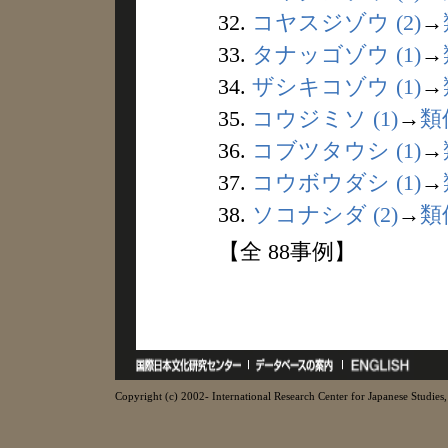
32.
コヤスジゾウ (2)
→
33.
タナッゴゾウ (1)
→
34.
ザシキコゾウ (1)
→
35.
コウジミソ (1)
→
類
36.
コブツタウシ (1)
→
37.
コウボウダシ (1)
→
38.
ソコナシダ (2)
→
類
【全 88事例】
Copyright (c) 2002- International Research Center for Japanese Studies, 