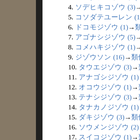
4.
ソデヒキコゾウ (3)
5.
コソダテユーレン (1
6.
ドコモジゾウ (1)
→
7.
アゴナシジゾウ (5)
8.
コメハキジゾウ (1)
9.
ジゾウソン (16)
→
類
10.
タウエジゾウ (3)
→
11.
アナゴシジゾウ (1)
12.
オコウジゾウ (1)
→
13.
テナシジゾウ (3)
→
14.
タナカノジゾウ (1)
15.
ダキジゾウ (3)
→
類
16.
ソウメンジゾウ (2)
17.
スイコジゾウ (1)
→