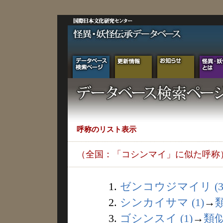
呼称のリスト表示
（全国：「コシンマイ」に似た呼称
1.
ゼンコウジマイリ (3
2.
シンカイサマ (1)
→
3.
ゴシンスイ (1)
→
類