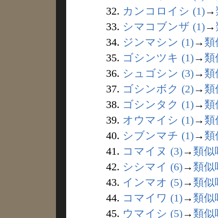
32.
カンコロイシ (1)
→
33.
シマコブンザ (1)
→
34.
ジンマシン (1)
→
類
35.
ゴシンツキ (1)
→
類
36.
シュゴシン (3)
→
類
37.
ゴシンボク (2)
→
類
38.
ゴシンタク (1)
→
類
39.
オウマイシ (1)
→
類
40.
シブンマチ (1)
→
類
41.
コマイヌ (3)
→
類似
42.
シシマイ (6)
→
類似
43.
インマオ (5)
→
類似
44.
コマイワ (1)
→
類似
45.
ウマイシ (5)
→
類似