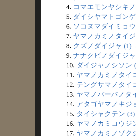
4.
コマエモンヤシキノカ
5.
ダイシヤマトゴンゲン
6.
ソコヌマダイミョウジ
7.
ヤマノカミノタイジュ 
8.
クズノダイジャ (1)
9.
ナナクビノダイジャ (
10.
ダイジャノシソン (
11.
ヤマノカミノタイコ 
12.
テングサマノタイコ 
13.
ヤマノバーバノタイコ
14.
アタゴヤマノキジョ 
15.
タイシャクテン (3)
16.
ヤマノカミコウジン 
17.
ヤマノカミノゾクシン