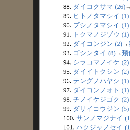
88.
ダイコクサマ (26)
89.
ヒトノタマシイ (1)
90.
ブシノタマシイ (1)
91.
トクマノジゾウ (1)
92.
ダイコンジン (2)
→
93.
ゴシンタイ (8)
→
類
94.
シラコマノイケ (2)
95.
ダイイトクシン (2)
96.
テングノハヤシ (1)
97.
ダイコンノオト (1)
98.
チノイケジゴク (2)
99.
ダサイコウジン (5)
100.
サンノマジナイ (1
101.
ハクジャノセイ (1