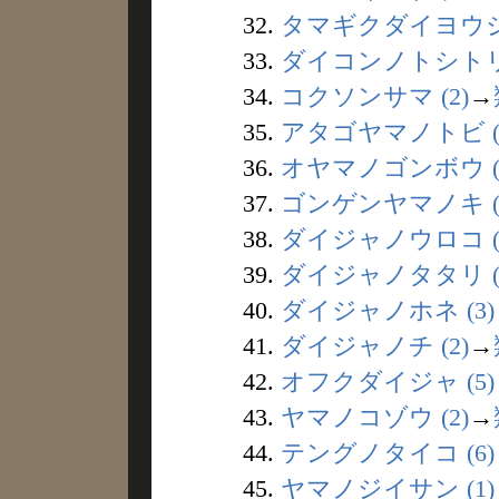
32.
タマギクダイヨウジン
33.
ダイコンノトシトリ 
34.
コクソンサマ (2)
→
35.
アタゴヤマノトビ (
36.
オヤマノゴンボウ (
37.
ゴンゲンヤマノキ (
38.
ダイジャノウロコ (
39.
ダイジャノタタリ (
40.
ダイジャノホネ (3)
41.
ダイジャノチ (2)
→
42.
オフクダイジャ (5)
43.
ヤマノコゾウ (2)
→
44.
テングノタイコ (6)
45.
ヤマノジイサン (1)