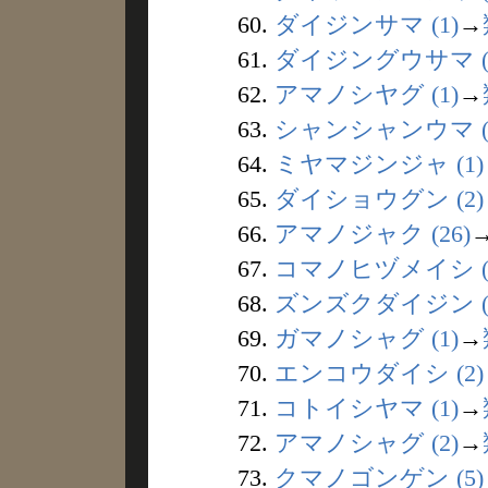
60.
ダイジンサマ (1)
→
61.
ダイジングウサマ (
62.
アマノシヤグ (1)
→
63.
シャンシャンウマ (
64.
ミヤマジンジャ (1)
65.
ダイショウグン (2)
66.
アマノジャク (26)
67.
コマノヒヅメイシ (
68.
ズンズクダイジン (
69.
ガマノシャグ (1)
→
70.
エンコウダイシ (2)
71.
コトイシヤマ (1)
→
72.
アマノシャグ (2)
→
73.
クマノゴンゲン (5)